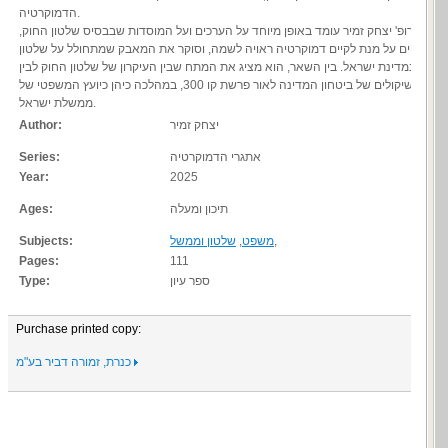
הדמוקרטיה.
פרופ' יצחק זמיר עומד באופן מיוחד על הערכים ועל המוסדות שבבסיס שלטון החוק,
הכרחיים על מנת לקיים דמוקרטיה ראויה לשמה, וסוקר את המאבק שמתחולל על שלטון
החוק במדינת ישראל. בין השאר, הוא מציג את המתח שבין העיקרון של שלטון החוק לבין
שיקולים של ביטחון המדינה לאור פרשת קו 300, במהלכה כיהן כיועץ המשפטי של
ממשלת ישראל.
יצחק זמיר
Author:
אתגרי הדמוקרטיה
Series:
Year:
2025
תיכון ומעלה
Ages:
,
משפט
,
שלטון וממשל
Subjects:
Pages:
111
ספר עיון
Type:
Purchase printed copy:
כנרת, זמורה דביר בע"מ