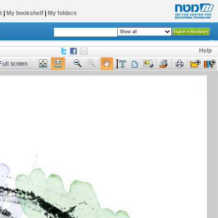
t
|
My bookshelf
|
My folders
Help