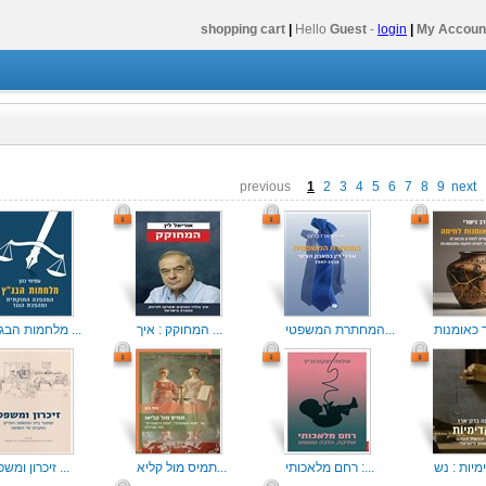
shopping cart
|
Hello
Guest
-
login
|
My Accoun
previous
1
2
3
4
5
6
7
8
9
next
המחתרת המשפטי...
המחוקק : איך ...
מלחמות הבג"ץ ...
רחם מלאכותי :...
תמיס מול קליא...
זיכרון ומשפט ...