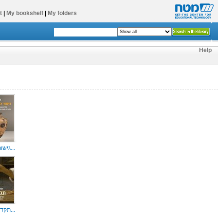
t
|
My bookshelf
|
My folders
Help
גישור כאומנות...
תקדימיות : נש...