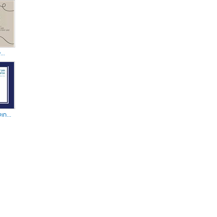
לומר דברי איש...
חוק יסוד : חו...