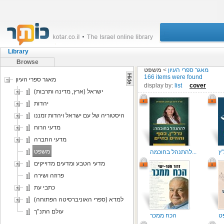
Library
Browse
מאגר ספרי העיון
>
משפט
166 items were found
מאגר ספרי העיון
display by:
list
cover
ישראל (ארץ, מדינה ותרבות)
יהדות
היסטוריה של עם ישראל ויהדות זמננו
מדעי הרוח
מדעי החברה
משפט
להתנהל בחוכמה...
מדעי הטבע ומדעים מדוייקים
פרוזה ושירה
כתבי עת
למדא (ספרי האוניברסיטה הפתוחה)
עולם התנ"ך
הכח ממכר