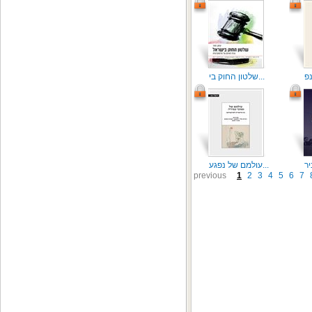
שלטון החוק בי...
עולמם של נפגע...
previous
1
2
3
4
5
6
7