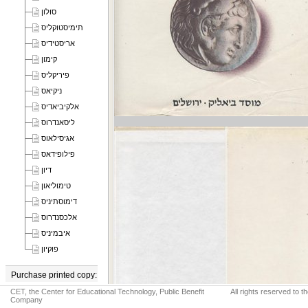
סולון
תימיסטוקליס
אריסטידיס
קימון
פיריקליס
ניקיאס
אלקיביאדיס
ליסאנדרוס
אגיסילאוס
פילופידאס
דיון
טימוליאון
דימוסתיניס
אלכסנדרוס
איבמיניס
פוקיון
Purchase printed copy:
CET, the Center for Educational Technology, Public Benefit
All rights reserved to 
מוסד ביאליק
Company