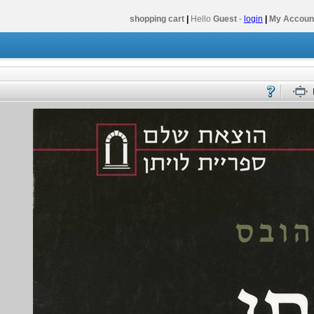
shopping cart
|
Hello
Guest
-
login
|
My Accoun