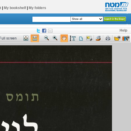
t
|
My bookshelf
|
My folders
Help