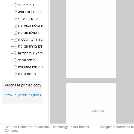
1 בית היוצר
2 תנופת פעולה בקרב יהדות רוסיה
3 הגדוד העברי
4 מגן ירושלים ואסיר עכו
5 חבר ההנהלה הציונית
6 בית"ר והמפלגה ה רביזיוניסטית
7 מאבקים בזירה הציונית
8 ההסתדרות הציונית החדשה
9 בנתיב המרד
10 הימים האחרונים
מפתח שמות
Purchase printed copy:
מכון ז'בוטינסקי בישראל
CET, the Center for Educational Technology, Public Benefit
All rights reserved to 
Company