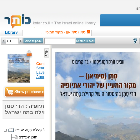
sh
סמן (סימיאן) - מקור המעיין ...
Library
Content
Search in item
Layers
About
סמן (סימיאן) - מקור המעיין של יהודי אתיופיה : הרי סמן
בהיסטוריה של קהילת בתה ישראל
ֵן (סימיאן) – מקור המעיין של יהודי אתיופיה: הרי סְמֵן בהיסטוריה של קהילת בֵּתֶה ישראל
תוכן העניינים