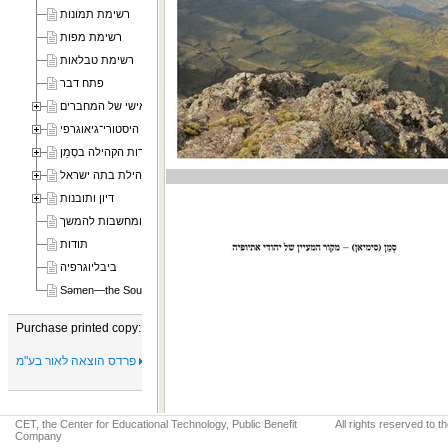
רשימת תמונות
רשימת מפות
רשימת טבלאות
פתח דבר
סיפורם האישי של המחברים
חלק ראשון - מבוא היסטורי־גיאוגרפי
חלק שני - אתרים מרכזיים בתולדות הקהילה בסְמֵן
חלק שלישי - עדויות מפי קהילת יהודי הסְמֵן וההנהגה הרוחנית של קהילת בתה ישראל
דיון ותובנות
סיכום ומחשבות להמשך
תודות
ביבליוגרפיה
Səmen—the Source of the Spring of the Ethiopian Jews
Purchase printed copy:
פרדס הוצאה לאור בע"מ
CET, the Center for Educational Technology, Public Benefit
All rights reserved to 
Company