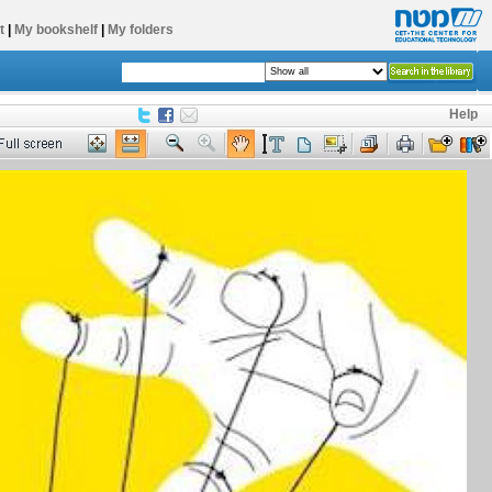
t
|
My bookshelf
|
My folders
Help