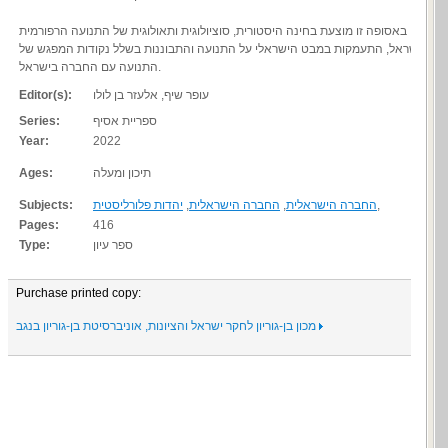
באסופה זו מוצעת בחינה היסטורית, סוציולוגית ותאולוגית של התנועה הרפורמית
בישראל, התעמקות במבט הישראלי על התנועה והתבוננות בשלל נקודות המפגש של
התנועה עם החברה בישראל.
עופר שיף, אלעזר בן לולו
Editor(s):
ספריית אסיף
Series:
Year:
2022
תיכון ומעלה
Ages:
,
החברה הישראלית
,
החברה הישראלית
,
יהדות פלורליסטית
Subjects:
Pages:
416
ספר עיון
Type:
Purchase printed copy:
מכון בן-גוריון לחקר ישראל והציונות, אוניברסיטת בן-גוריון בנגב