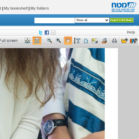
t
|
My bookshelf
|
My folders
Help