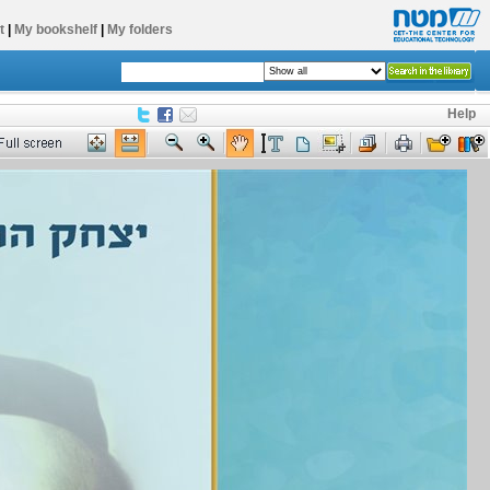
t
|
My bookshelf
|
My folders
Help