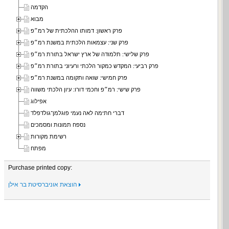
הקדמה
מבוא
פרק ראשון: דמותו ההלכתית של רמ״פ
פרק שני: עצמאות הלכתית במשנת רמ״פ
פרק שלישי: תלמודה של ארץ ישראל בתורת רמ״פ
פרק רביעי: המקדש כמקור הלכתי ורעיוני בתורת רמ״פ
פרק חמישי: שואה ותקומה במשנת רמ״פ
פרק שישי: רמ״פ וחכמי דורו: עיון הלכתי משווה
אפילוג
דברי חתימה לאה נעמי פוגלמן־גולדפלד
נספח תמונות ומסמכים
רשימת מקורות
מפתח
Purchase printed copy:
הוצאת אוניברסיטת בר אילן