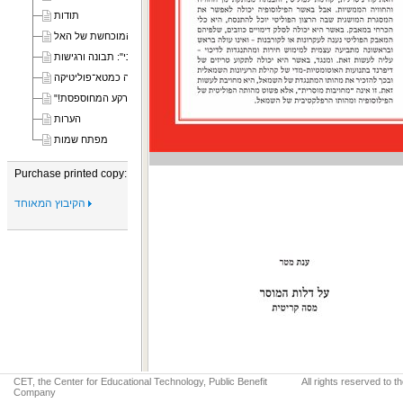
תודות
פרק א "אין אלוהים, אבל...": נוכחותו המוכחשת של האל
פרק ב "להעמיד את הדתי על מסדו החילוני": תבונה ורגישות
פרק ג "אני רוצה תמיד עיניים": אתיקה כמטא־פוליטיקה
סיכום: "בחזרה לקרקע המחוספסת!"
הערות
מפתח שמות
Purchase printed copy:
הקיבוץ המאוחד
CET, the Center for Educational Technology, Public Benefit
All rights reserved to 
Company