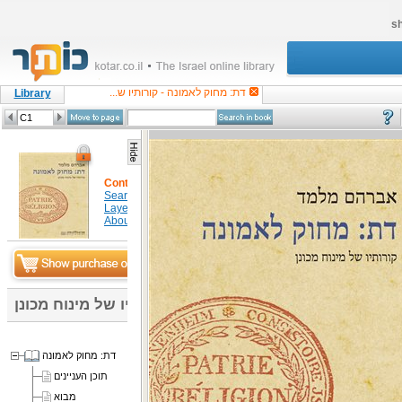
sh
דת: מחוק לאמונה - קורותיו ש...
Library
Content
Search in item
Layers
About
דת: מחוק לאמונה - קורותיו של מינוח מכונן
דת: מחוק לאמונה
תוכן העניינים
מבוא