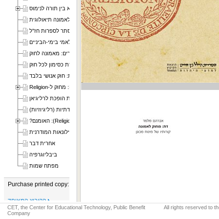
פרק א בין תורה לנימוס
פרק ב דת: מחוק אנושי לאמונה תיאולוגית
פרק ג מ מגילת אסתר לספרות חז"ל
פרק ד במרחב התרבות האסלאמי בימי-הביניים
פרק ה במרחב התרבות הנוצרי-לטיני בימי-הביניים המאוחרים: מאמונה לחוק
פרק ו דת כסימון לכל חוק
פרק ז דת: חוק אנושי בלבד
פרק ח בראשית העת החדשה: מחוק ל-Religion
פרק ט בתקופת ההשכלה: הדת הופכת לרליגיאן
פרק י מתבונה לחוויה; מדת (רליגיה) לדתיות (רליגיוזיות)
פרק י"א שלילת היהדות כ"דת" (Religion): האומנם?
פרק י"ב מקרה הבוחן של המילונאות המודרנית
אחרית דבר
ביבליוגרפיה
מפתח שמות
Purchase printed copy:
הקיבוץ המאוחד
CET, the Center for Educational Technology, Public Benefit
All rights reserved to 
Company