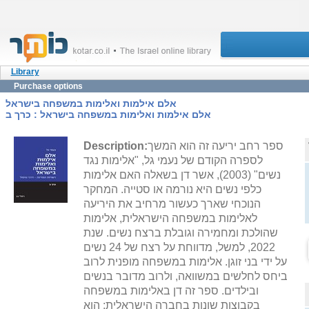
Library
Purchase options
אלם אילמות ואלימות במשפחה בישראל
אלם אילמות ואלימות במשפחה בישראל : כרך ב
ספר רחב יריעה זה הוא המשך
Description:
לספרה הקודם של נעמי גל, "אלימות נגד
נשים" (2003), אשר דן בשאלה האם אלימות
כלפי נשים היא נורמה או סטייה. המחקר
הנוכחי שארך כעשור מרחיב את היריעה
לאלימות במשפחה הישראלית, אלימות
שהולכת ומחמירה וגובלת ברצח נשים. שנת
2022, למשל, מדווחת על רצח של 24 נשים
על ידי בני זוגן. אלימות במשפחה מופנית לרוב
ביחס לחלשים במשוואה, ולרוב מדובר בנשים
ובילדים. ספר זה דן באלימות במשפחה
בקבוצות שונות בחברה הישראלית; הוא