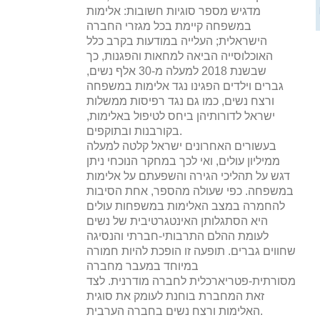
מדגיש מספר סוגיות חשובות: אלימות
במשפחה קיימת בכל מגזרי החברה
הישראלית; העלייה במודעות בקרב כלל
האוכלוסייה הביאה למחאות והפגנות, כך
שבשנת 2018 למעלה מ-30 אלף נשים,
גברים וילדים הפגינו נגד אלימות במשפחה
ורצח נשים, כמו גם נגד רפיסות ממשלות
ישראל לדורותיהן ביחס לטיפול באלימות,
בקורבנות ובתוקפים.
בעשורים האחרונים ישראל קלטה למעלה
ממיליון עולים, ואי לכך במחקר הנוכחי ניתן
דגש על תהליכי הגירה והשפעתם על אלימות
במשפחה. כפי שעולה מהספר, אחת הסיבות
להחמרה במצב האלימות במשפחות עולים
היא הסתגלותן האינטגרטיבית של נשים
לעומת ההלם התרבותי-חברתי והנסיגה
שחווים גברים. תופעה זו הופכת להיות חמורה
במיוחד במעבר מחברה
מסורתית-פטריארכלית לחברה מודרנית. לצד
זאת המחברת בוחנת לעומק את סוגית
האלימות ורצח נשים בחברה הערבית.