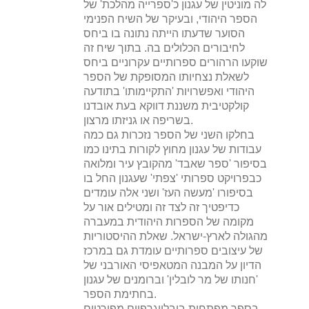
לה מוניטין של עגנון כ'ספרייה מהלכת' של
הספר היהודי, ובעיקר של השיח הפנימי
הסוער שדעתו הייתה נתונה בו ביחס
לחיבורים הכלולים בה. בתוך שיח זה
שוקעו הרהורים ספרותיים עקרוניים ביחס
לשאלת נצחיותו המסופקת של הספר
היהודי ואפשרויות 'התקיימותו' בתודעה
קולקטיבית משננת דווקא בעת אובדנו
בשריפה או גניזתו מרצון.
בחלקו השני של הספר נזכרות גם כמה
עבודות של עגנון מחוץ לקורות בתינו כמו
בסיפור 'ספר שאבד' מהקובץ עיר ומלואה
כבפרויקט ספרותי 'צפתי' שעגנון החל בו
בסיפורו 'מעשה העז' ושני אלה עומדים
כדיפטיך זה לצד זה ומטילים אור על
מקומה של הספרות היהודית במעברה
מהגולה לארץ-ישראל. שאלת ההיסטוריות
של עיצובים ספרותיים עומדת גם במרכז
הדיון על המבנה המטאפיסי האורבני של
'חנותו של מר לובלין' וברומנים של עגנון
בחתימת הספר.
בספר מפתחות ביבליוגרפיים מפורטים