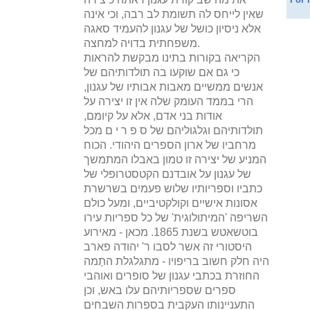
שאין לייחס לה תשומת לב רבה, וכי אינה
אלא ניסיון כושל של עגנון להעמיד סאגה
משפחתית בדויה למחצה.
הקריאה בקורות בתינו מבקשת להראות
כי גם אם שוקעו בה תולדותיהם של
אנשים ממשיים מאבות אבותיו של עגנון,
הרי בממד העומק שלה אין זו יצירה על
אודות בני אדם, אלא על קיומם,
תולדותיהם וגלגוליהם של ס פ ר י ם מכל
מרחביו של ארון הספרים היהודי. הכוח
המניע של יצירה זו טמון באבלו המתמשך
של עגנון על אובדנם הקטסטרופלי של
כתביו וספריותיו שלוש פעמים בשרשרת
אסונות אישיים וקולקטיביים, ומעל כולם
השריפה 'המיתולוגית' של כל ספריות עירו
בוטשאטש בשנת 1865. מכאן - מאירוע
היסטורי זה אשר לסבו ר' יהודה פארב
היה חלק חשוב בריפויו - מתגלגלת התֶמה
החוזרת בכתבי עגנון של סופרים ואוהבי
ספרים שספריותיהם עלו באש, וכן
התעניינותו העקבית בספרות השבחים