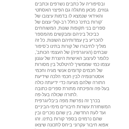
ובסיפוריה על כתבים נשרפים וכתבים
גנוזים. מכאן מתגלה גם הפיצוי האסתטי
והאידאי שנמצא לו בדמות עיצובו של
'קורות בתינו' כחלל רב-קולי עצום של
ספרים בני תקופות שונות, המשוחחים
כביכול ביניהם ומבקשים מהמספר
להכריע בין עמדותיהם השונות. כל זה
מוליך לחיבורו של קורות בתינו כ'סיפור
שבחים (הגיוגרפיה) של העצמי הכותב',
כלומר לעיצוב האישיות היוצרת של עגנון
עצמו כמי שממשיך להיטלטל בין מסורות
של חכמים קדומים אנשי מגיה וחכמי
אסטרונומיה לבין חכמי הלכה שידיעת
התורה שלהם מגיעה כדי ידיעתה כולה
בעל-פה והפיכתה מתורת ספרים כתובה
לתורה שכולה בעל-פה.
בכרך זה נפרשת מפה ביבליוגרפית
המשחזרת עשרות חיבורים מימי-הביניים
ועד לעת החדשה, בין שהם נזכרים ובין
שהם נרמזים בספר קורות בתינו. זהו
אפוא חיבור עקרוני ביחס לַתכונה שיצאו