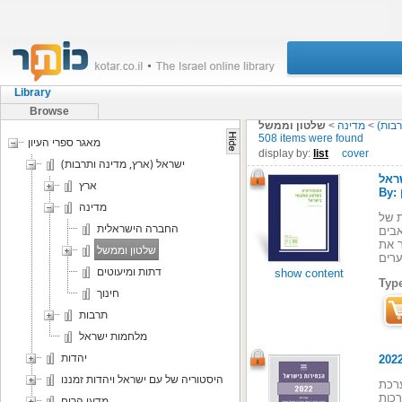
Library
Browse
רבות)
>
מדינה
>
שלטון וממשל
508 items were found
מאגר ספרי העיון
display by:
list
cover
ישראל (ארץ, מדינה ותרבות)
ראל
ארץ
מדינה
סדית ניכרת של
החברה הישראלית
אבים
חקיקה), התשפ"ה–2025 כדי להגביר את
שלטון וממשל
דתות ומיעוטים
show content
Typ
חינוך
תרבות
מלחמות ישראל
יהדות
היסטוריה של עם ישראל ויהדות זמננו
ערכת
כמו בארבע מערכות
מדעי הרוח