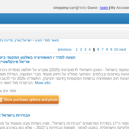
shopping cart
|
Hello
Guest
-
login
|
My Accoun
מאגר ספרי העיון
>
ישראל (ארץ, מדינה ות
previous
1
2
3
4
5
6
7
8
9
10
next
הצעה לסדר / האופוזיציה בשלטון המקומי ביש
By: אריאל פינקלשטיין
מחקר של האופוזיציה בשלטון המקומי בישראל - המכון הישראלי לדמוקרטיה (2025) מצביע על חולשה מו
פוגעת באיזונים ובבלמים. המחקר ממליץ על חיזוק מעמד חברי המועצה, הגדלת מש
ושינוי חקיקה, מה שהוביל לקידום הצעת חוק האופוזיציה ברשויות המקומיות (תיקוני 
More info
הביקורת מול ראשי הערים.
ספר עיון
e:
הבחירות בישראל 2022
, הספר ה־17 בסדרת הפרסומים "הבחירות בישראל", מציג נקודות מבט מגוונות על מ
בחירות שהייתה אבן דרך בפוליטיקה הישראלית. במבט לאחור, תוצאות הבחירות ב־2022 – שלא 