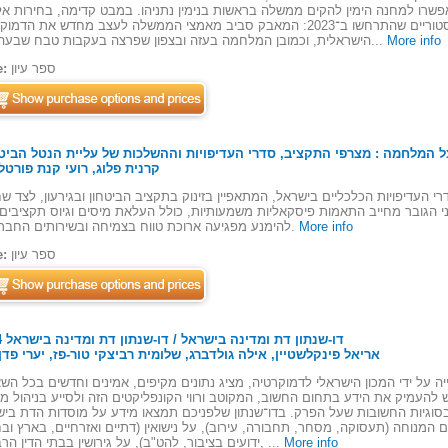
אפשרו למחנה הימין להקים ממשלה בראשות בנימין נתניהו. במבט קדימה, בחירות אלו
נקודת פתיחה לאירועים ההיסטוריים שהתרחשו ב־2023: המאבק סביב מאמצי הממשלה לעצב מחדש את הד
More info
הישראלית, וכמובן המלחמה בעזה ובצפון שפרצה בעקבות טבח שבעה באו...
ספר עיון
e:
ל המלחמה : מצרפי התקציב, סדרי העדיפויות וההשלכות של עליית הנטל הביטח
By: קרנית פלוג, רועי קנת פורטל
י העדיפויות הכלכליים בישראל, המתאפיין בזינוק בתקציב הביטחון ובגירעון, לצד ש
י הגובר מחייב התאמות פיסקאליות משמעותיות, כולל העלאת מיסים וגיוס תקציבים,
More info
להימנע מפגיעה ארוכת טווח בצמיחה ובשירותים החברתיים.
ספר עיון
e:
דו-שנתון דת ומדינה בישראל / דו-שנתון דת ומדינה בישראל 2024
By: אריאל פינקלשטיין, אילה גולדברג, שלומית רביצקי טור-פז, יערי פדן
יה על ידי המכון הישראלי לדמוקרטיה, מציג נתונים מקיפים, אמינים וחדשים בכל הש
 להעמיק את הידע בתחום החשוב, המקוטב ורווי הקונפליקטים הזה ולסייע בניהול מ
ל בסוגיות החשובות שעל הפרק. בדו־שנתון שלפניכם תמצאו מידע על מוסדות הדת בי
יום המנוחה (תעסוקה, מסחר, תחבורה, עירוב), על נישואין (דתיים ואזרחיים, בארץ ובח
More info
ידועים בציבור, להט"ב), על גירושין בבתי הדין הרבניים, ...