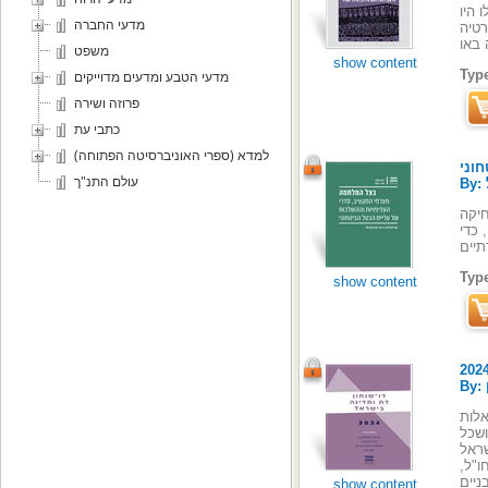
 היו
מדעי החברה
מוקרטיה
משפט
show content
Typ
מדעי הטבע ומדעים מדוייקים
פרוזה ושירה
כתבי עת
למדא (ספרי האוניברסיטה הפתוחה)
וני
עולם התנ"ך
חיקה
 כדי
Typ
show content
אלות
ושכל
שראל
ו"ל,
show content