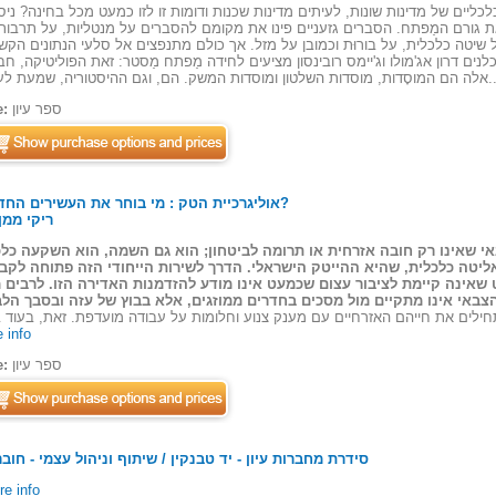
כליים של מדינות שונות, לעיתים מדינות שכנות ודומות זו לזו כמעט מכל בחינה? ניסי
ת גורם המַפתח. הסברים גזעניים פינו את מקומם להסברים על מנטליות, על תרבות
ים דרון אג'מולו וג'יימס רובינסון מציעים לחידה מַפתח מַסטר: זאת הפוליטיקה, חב
וסדות המשק. הם, וגם ההיסטוריה, שמעת לעת מ...
ספר עיון
e:
אוליגרכיית הטק : מי בוחר את העשירים החדשים?
By: ריקי ממן
אי שאינו רק חובה אזרחית או תרומה לביטחון; הוא גם השמה, הוא השקעה כלכ
ליטה כלכלית, שהיא ההייטק הישראלי. הדרך לשירות הייחודי הזה פתוחה לקבו
שאינה קיימת לציבור עצום שכמעט אינו מודע להזדמנות האדירה הזו. לרבים 
 info
ספר עיון
e:
סידרת מחברות עיון - יד טבנקין / שיתוף וניהול עצמי - חוב
e info