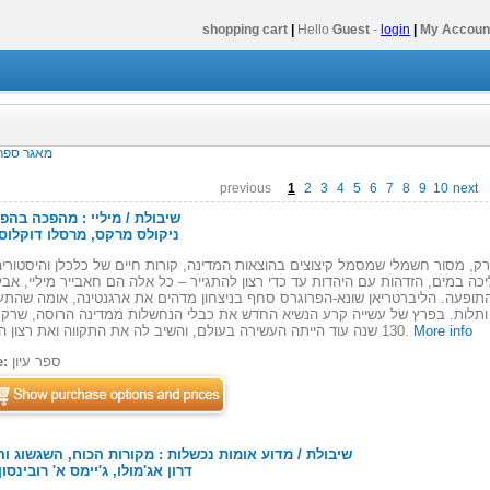
shopping cart
|
Hello
Guest
-
login
|
My Accoun
מאגר ספרי
previous
1
2
3
4
5
6
7
8
9
10
next
שיבולת / מיליי : מהפכה בהפ
By: ניקולס מרקס, מרסלו דוקלוס
 מסור חשמלי שמסמל קיצוצים בהוצאות המדינה, קורות חיים של כלכלן והיסטורי
יכה במים, הזדהות עם היהדות עד כדי רצון להתגייר – כל אלה הם חאבייר מיליי, אב
התופעה. הליברטריאן שונא-הפרוגרס סחף בניצחון מדהים את ארגנטינה, אומה שהת
 ותלות. בפרץ של עשייה קרע הנשיא החדש את כבלי הנחשלות ממדינה הרוסה, שרק 
More info
130 שנה עוד הייתה העשירה בעולם, והשיב לה את התקווה ואת רצון החיים.
ספר עיון
e:
שיבולת / מדוע אומות נכשלות : מקורות הכוח, השגשוג וה
By: דרון אג'מולו, ג'יימס א' רובינסון