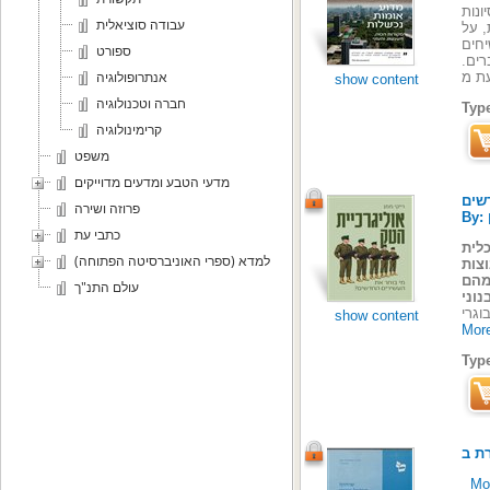
ונות
עבודה סוציאלית
, על
ספורט
רים.
אנתרופולוגיה
show content
חברה וטכנולוגיה
Typ
קרימינולוגיה
משפט
מדעי הטבע ומדעים מדוייקים
פרוזה ושירה
כתבי עת
לית
למדא (ספרי האוניברסיטה הפתוחה)
צות
מהם
עולם התנ"ך
show content
More
Typ
רת ב
Mor