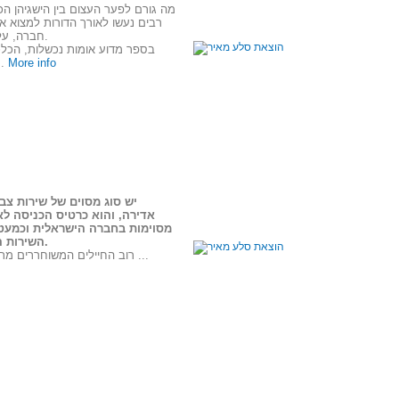
מה גורם לפער העצום בין הישגיהן הכל
רבים נעשו לאורך הדורות למצוא א
חברה, על שיטה כלכלית, על בורוּת וכמובן על מזל. אך כולם מתנפצים אל סלעי הנתונים הקשיחים.
בספר מדוע אומות נכשלות, הכלכלנ
More info
אלה הם המוסָדות, מוסדות השלטון ומ
יש סוג מסוים של שירות צב
אדירה, והוא כרטיס הכניסה לא
מסוימות בחברה הישראלית וכמעט 
השירות הצבאי אינו מתקיים מול מסכים בחדרים ממוזגים, אלא בבוץ של עזה ובסבך הלבנוני.
רוב החיילים המשוחררים מתחילים את חייהם האזרחיים עם מענק צנוע וחלומות על עבודה מועדפת. זאת, בעוד בוגרי ...