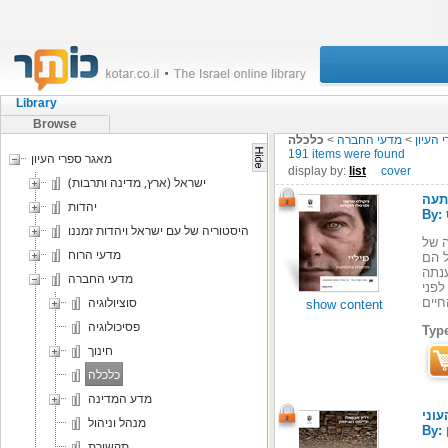
Library
Browse
 העיון
>
מדעי החברה
>
כלכלה
191 items were found
מאגר ספרי העיון
display by:
list
cover
ישראל (ארץ, מדינה ותרבות)
תעה
יהדות
היסטוריה של עם ישראל ויהדות זמננו
ה של
מדעי הרוח
ל הם
ענתה
מדעי החברה
לפני
סוציולוגיה
show content
פסיכולוגיה
Typ
חינוך
כלכלה
מדע המדינה
עוני
מנהל וניהול
תקשורת