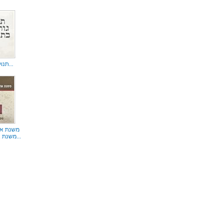
תנועת גורדוני...
משנת אר
משנת ארץ ישרא...