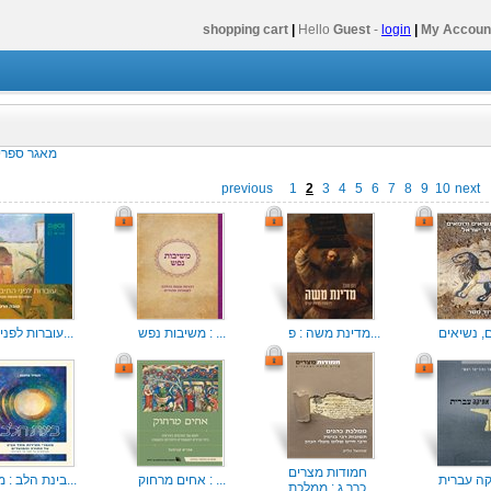
shopping cart
|
Hello
Guest
-
login
|
My Accoun
מאגר ספרי 
previous
1
2
3
4
5
6
7
8
9
10
next
מדינת משה : פ...
משיבות נפש : ...
עוברות לפני ה...
חמודות מצרים
ה עברית
אחים מרחוק : ...
בינת הלב : מא...
כרך ג : ממלכת...