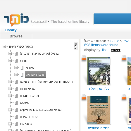
Library
Browse
העיון
>
יהדות
>
תרבות ישראל
898 items were found
מאגר ספרי העיון
display by:
list
cover
ישראל (ארץ, מדינה ותרבות)
יהדות
מקרא
תרבות ישראל
היסטוריה של עם ישראל ויהדות זמננו
מדעי הרוח
על הארץ ועל ה...
מדעי החברה
משפט
מדעי הטבע ומדעים מדוייקים
פרוזה ושירה
כתבי עת
המאה היהודית ...
למדא (ספרי האוניברסיטה הפתוחה)