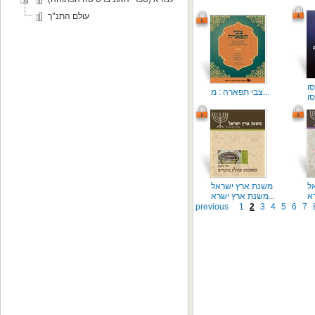
עולם התנ"ך
צבי תפארה : מ...
ל
משנת ארץ ישראל
משנת ארץ ישרא...
previous
1
2
3
4
5
6
7